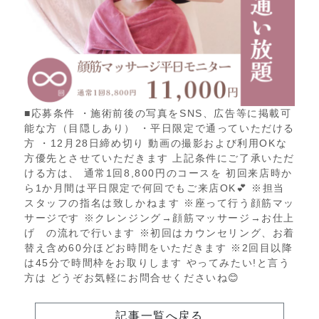
■応募条件 ・施術前後の写真をSNS、広告等に掲載可
能な方（目隠しあり） ・平日限定で通っていただける
方 ・12月28日締め切り 動画の撮影および利用OKな
方優先とさせていただきます 上記条件にご了承いただ
ける方は、 通常1回8,800円のコースを 初回来店時か
ら1か月間は平日限定で何回でもご来店OK💕 ※担当
スタッフの指名は致しかねます ※座って行う顔筋マッ
サージです ※クレンジング→顔筋マッサージ→お仕上
げ の流れで行います ※初回はカウンセリング、お着
替え含め60分ほどお時間をいただきます ※2回目以降
は45分で時間枠をお取りします やってみたい!と言う
方は どうぞお気軽にお問合せくださいね😊
記事一覧へ戻る